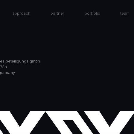
approach
partner
portfolio
team
res beteiligungs gmbh
 73a
 germany