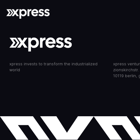
xpress invests to transform the industrialized
xpress ventu
world
zionskirchstr.
10119 berlin,