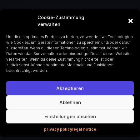
our approach
Cookie-Zustimmung
verwalten
the success of ideas, especially in
the industrial world, hinges on
Um dir ein optimales Erlebnis zu bieten, verwenden wir Technologien
wie Cookies, um Geräteinformationen zu speichern und/oder darauf
industry expertise
,
infrastructure
zuzugreifen. Wenn du diesen Technologien zustimmst, können wir
Daten wie das Surfverhalten oder eindeutige IDs auf dieser Website
access
, and
clients
. we help build
verarbeiten. Wenn du deine Zustimmung nicht erteilst oder
zurückziehst, können bestimmte Merkmale und Funktionen
bridges to these critical assets.
beeinträchtigt werden.
Akzeptieren
Startup success hinges on the right mix of
technology, domain expertise, and strong business
Ablehnen
development. We empower founders with capital
and expertise early in their journey. We advise, not
Einstellungen ansehen
control, allowing founders to take their
entrepreneurial journey into their own hands.
privacy policy
legal notice