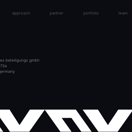
approach
partner
portfolio
team
res beteiligungs gmbh
 73a
 germany