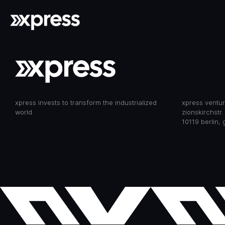
xpress invests to transform the industrialized
xpress ventu
world
zionskirchstr.
10119 berlin,